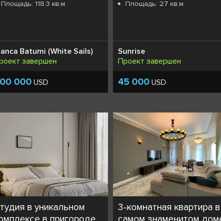
Площадь: 118.3 кв.м.
Площадь: 27 кв.м.
ianca Batumi (White Sails)
Sunrise
роект завершен
Проект завершен
00 000
45 000
USD
USD
тудия в уникальном
3-комнатная квартира в
омплексе в пригороде
самом знаменитом дом