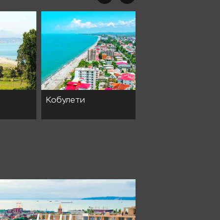
Кобулети
Шекветили