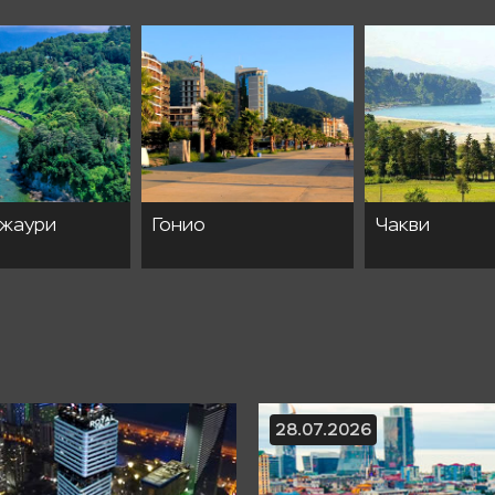
жаури
Гонио
Чакви
28.07.2026