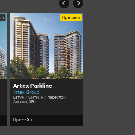
ся
Пресэйл
Artex Parkline
Tonino Lamborgh
Artex Group
Tower
Батуми Сити, 1-й переулок
FK Development
Ангиса, 35б
Батуми Ambassadori Isla
Одиссея Димитриади, 
Пресэйл
Пресэйл