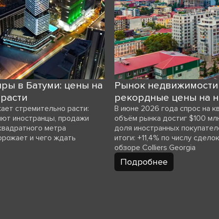
ры в Батуми: цены на
Рынок недвижимости 
расти
рекордные цены на 
ает стремительно расти:
В июне 2026 года спрос на кв
яют иностранцы, продажи
объём рынка достиг $100 мл
 квадратного метра
доля иностранных покупател
орожает и чего ждать
итоги: +11,4% по числу сдел
обзоре Colliers Georgia
Подробнее