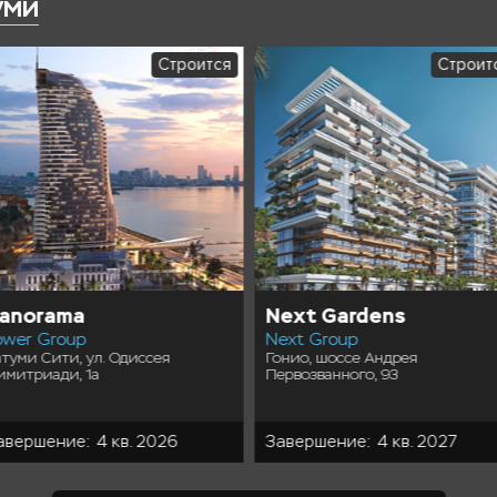
уми
Строится
Строит
anorama
Next Gardens
ower Group
Next Group
атуми Сити, ул. Одиссея
Гонио, шоссе Андрея
имитриади, 1а
Первозванного, 93
авершение: 4 кв. 2026
Завершение: 4 кв. 2027