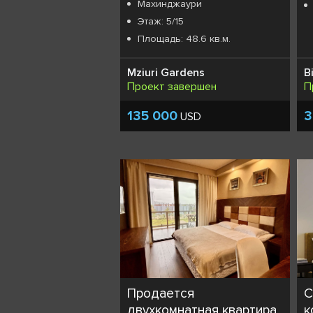
Махинджаури
Этаж: 5/15
Площадь: 48.6 кв.м.
Mziuri Gardens
B
Проект завершен
П
135 000
3
USD
Продается
С
двухкомнатная квартира
к