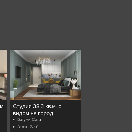
ом
Студия 38.3 кв.м. с
видом на город
Батуми Сити
Этаж: 7/40