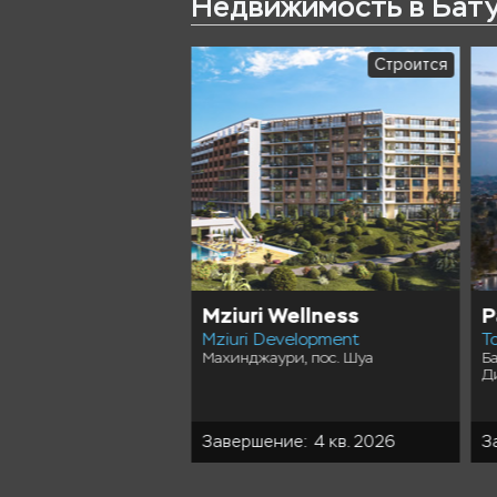
Недвижимость в Бат
Строится
Строится
wers
Mziuri Wellness
P
lopment
Mziuri Development
T
и, ул. Барбиуси, 6
Махинджаури, пос. Шуа
Б
Д
ие: 4 кв. 2029
Завершение: 4 кв. 2026
З