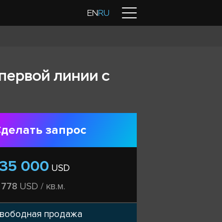
Контакты
EN
RU
 первой линии с
делать запрос
135 000
USD
 778
USD / кв.м.
вободная продажа