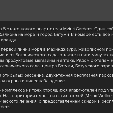
на 5 этаже нового апарт-отеля Mziuri Gardens. Один с
алкона на море и город Батуми. В номере есть все 
 аренду.
а первой линии моря в Махинджаури, живописном при
ми и от Ботанического сада, а также в пяти минутах
ы продуктовые магазины и аптека. Рядом с отелем н
Ботанического сада, центра Батуми, Батумского аэроп
 открытых бассейна, двухэтажная бесплатная парков
ная охрана и видеонаблюдение.
тью комплекса из трех строящихся апарт-отелей под
. На территории одного из этих отелей (Mziuri Wellne
ического лечения, с предоставлением скидок и бесп
rdens.