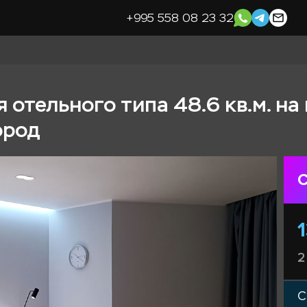
+995 558 08 23 32
 отельного типа 48.6 кв.м. на
ород
С
2
С