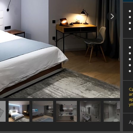
С
а
а
у
А