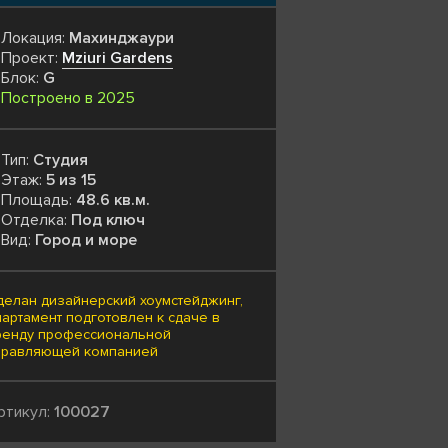
Локация:
Махинджаури
Проект:
Mziuri Gardens
Блок:
G
Построено в 2025
Тип:
Студия
Этаж:
5 из 15
Площадь:
48.6 кв.м.
Отделка:
Под ключ
Вид:
Город и море
делан дизайнерский хоумстейджинг,
партамент подготовлен к сдаче в
ренду профессиональной
правляющей компанией
ртикул:
100027