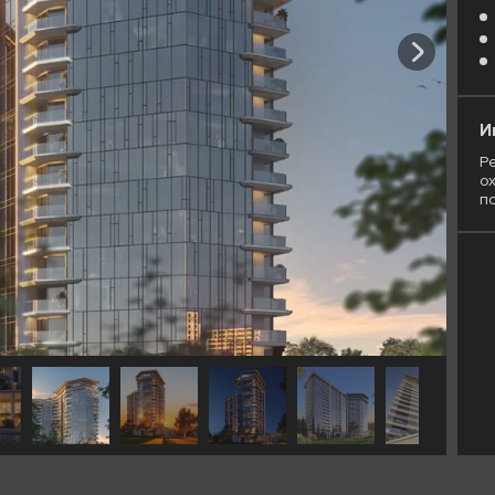
И
Р
о
п