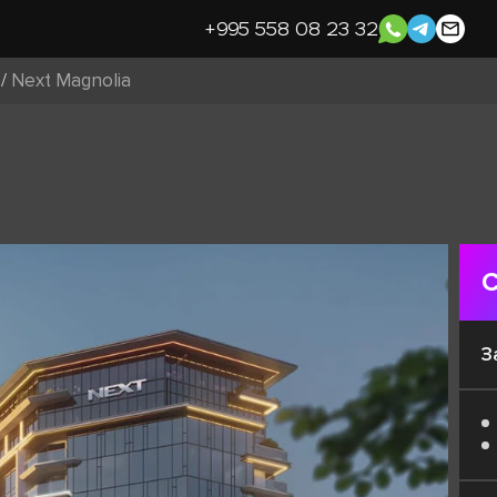
+995 558 08 23 32
/
Next Magnolia
С
З