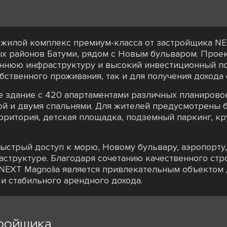
 жилой комплекс премиум-класса от застройщика NE
х районов Батуми, рядом с Новым бульваром. Прое
еннюю инфраструктуру и высокий инвестиционный пот
ственного проживания, так и для получения дохода 
е здание с 420 апартаментами различных планирово
ой и двумя спальнями. Для жителей предусмотрены б
рритория, детская площадка, подземный паркинг, кр
ыстрый доступ к морю, Новому бульвару, аэропорту,
структуре. Благодаря сочетанию качественного стр
 NEXT Magnolia является привлекательным объектом
и стабильного арендного дохода.
ройщика