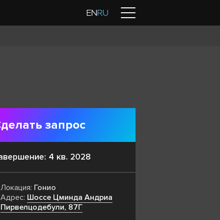
Контакты
EN
RU
делать запрос
авершение: 4 кв. 2028
Локация:
Гонио
Адрес:
Шоссе Цминда Андриа
Пирвелцодебули, 87Г