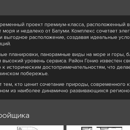
овременный проект премиум-класса, расположенный в
т моря и недалеко от Батуми. Комплекс сочетает эле
 выгодное расположение, создавая идеальные услов
иций.
ые планировки, панорамные виды на море и горы, 
 высокий уровень сервиса. Район Гонио известен св
 к историческим достопримечательностям, что делае
зинском побережье.
т тем, кто ценит сочетание природы, современного 
дном из наиболее динамично развивающихся регионо
ройщика