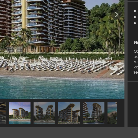
И
О
вс
м
к
те