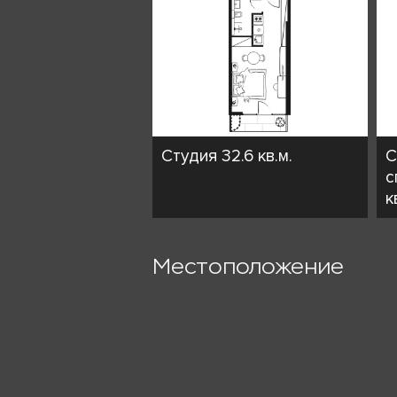
Студия 32.6 кв.м.
С
с
к
Местоположение