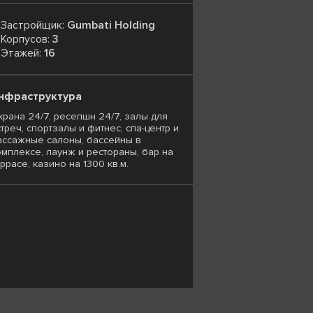
Застройщик:
Gumbati Holding
Корпусов:
3
Этажей:
16
нфраструктура
храна 24/7, ресепшн 24/7, залы для
треч, спортзалы и фитнес, спа-центр и
ассажные салоны, бассейны в
омплексе, лаунж и рестораны, бар на
ррасе, казино на 1300 кв.м.