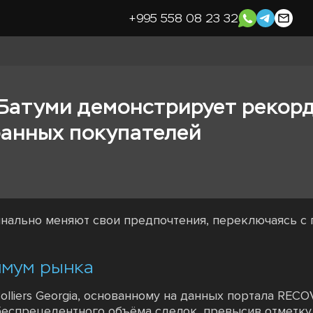
+995 558 08 23 32
Батуми демонстрирует рекорд
ранных покупателей
ально меняют свои предпочтения, переключаясь с 
имум рынка
olliers Georgia, основанному на данных портала RECO
еспрецедентного объёма сделок, превысив отметку 