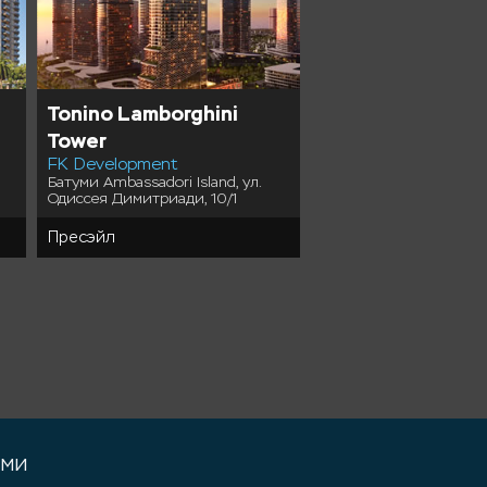
Tonino Lamborghini
Dreamland Park
Tower
Sak Tur Kurort
Чакви, ул. Давида Агм
FK Development
Батуми Ambassadori Island, ул.
Одиссея Димитриади, 10/1
Пресэйл
Пресэйл
уми