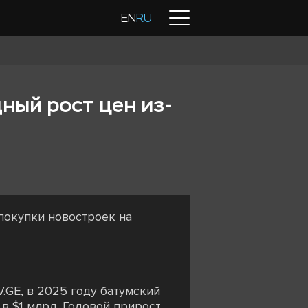
Контакты
EN
RU
ный рост цен из-
покупки новостроек на
V.GE, в 2025 году батумский
в $1 млрд. Годовой прирост