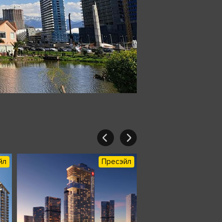
йл
Пресэйл