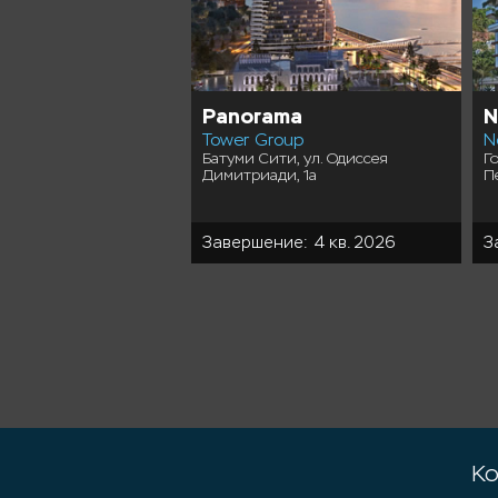
Wellness
Panorama
N
velopment
Tower Group
N
ри, пос. Шуа
Батуми Сити, ул. Одиссея
Г
Димитриади, 1а
П
ие: 4 кв. 2026
Завершение: 4 кв. 2026
З
Ко