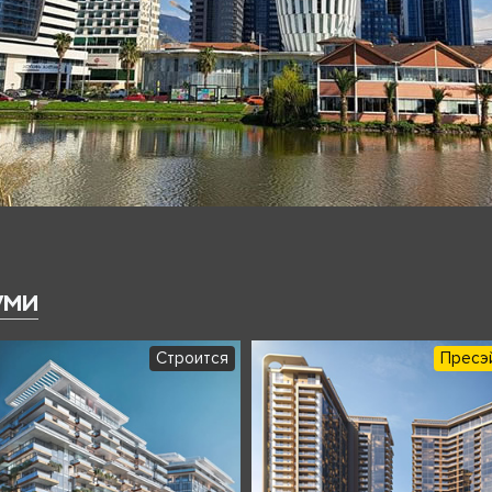
уми
Строится
Пресэ