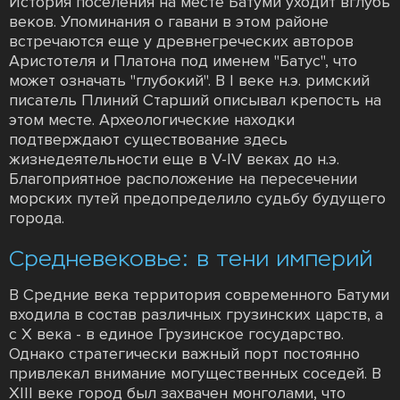
История поселения на месте Батуми уходит вглубь
веков. Упоминания о гавани в этом районе
встречаются еще у древнегреческих авторов
Аристотеля и Платона под именем "Батус", что
может означать "глубокий". В I веке н.э. римский
писатель Плиний Старший описывал крепость на
этом месте. Археологические находки
подтверждают существование здесь
жизнедеятельности еще в V-IV веках до н.э.
Благоприятное расположение на пересечении
морских путей предопределило судьбу будущего
города.
Средневековье: в тени империй
В Средние века территория современного Батуми
входила в состав различных грузинских царств, а
с X века - в единое Грузинское государство.
Однако стратегически важный порт постоянно
привлекал внимание могущественных соседей. В
XIII веке город был захвачен монголами, что