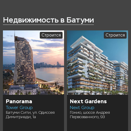
Недвижимость в Батуми
Пресэйл
Пресэйл
Artex Parkline
Tonino Lamborghini
Artex Group
Tower
Батуми Сити, 1-й переулок
FK Development
Ангиса, 35б
Батуми Ambassadori Island,
ул. Одиссея Димитриади,
10/1