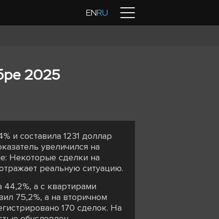
Контакты
EN
RU
бре 2025
4% и составила 1231 доллар
оказатель увеличился на
ие: Некоторые сделки на
 отражает реальную ситуацию.
 44,2%, а с квартирами
вил 75,2%, а на вторичном
егистрировано 170 сделок. На
остью обусловлен