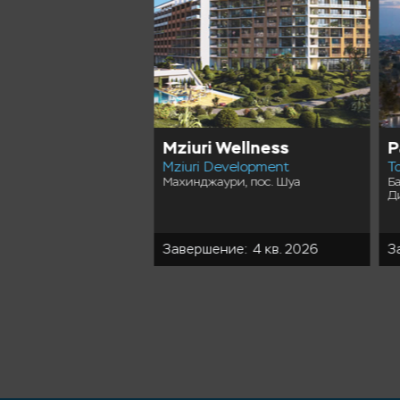
wers
Mziuri Wellness
P
lopment
Mziuri Development
T
и, ул. Барбиуси, 6
Махинджаури, пос. Шуа
Б
Д
ие: 4 кв. 2029
Завершение: 4 кв. 2026
З