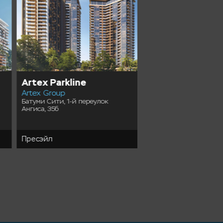
Artex Parkline
Tonino Lamborgh
Artex Group
Tower
Батуми Сити, 1-й переулок
FK Development
Ангиса, 35б
Батуми Ambassadori Isla
Одиссея Димитриади, 
Пресэйл
Пресэйл