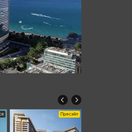
ся
Пресэйл