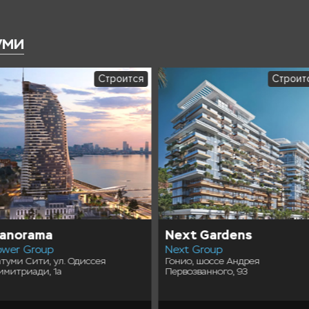
уми
Строится
Строит
anorama
Next Gardens
ower Group
Next Group
атуми Сити, ул. Одиссея
Гонио, шоссе Андрея
имитриади, 1а
Первозванного, 93