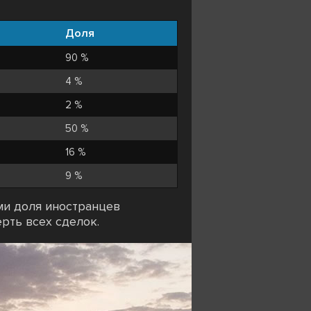
Доля
90 %
4 %
2 %
50 %
16 %
9 %
ми доля иностранцев
рть всех сделок.