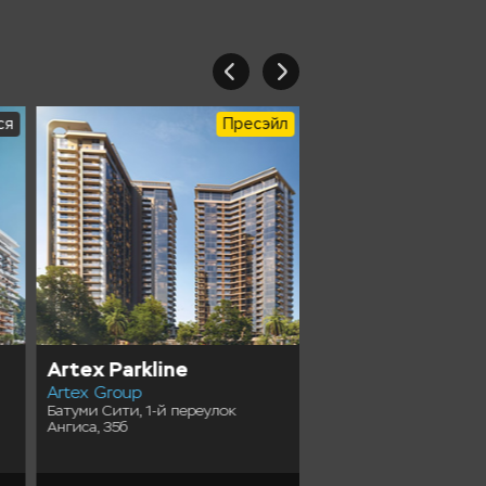
ся
Пресэйл
Artex Parkline
Tonino Lamborgh
Artex Group
Tower
Батуми Сити, 1-й переулок
FK Development
Ангиса, 35б
Батуми Ambassadori Isla
Одиссея Димитриади, 