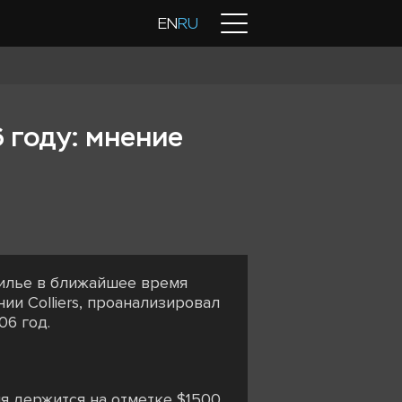
Контакты
EN
RU
 году: мнение
жилье в ближайшее время
ии Colliers, проанализировал
06 год.
я держится на отметке $1500.