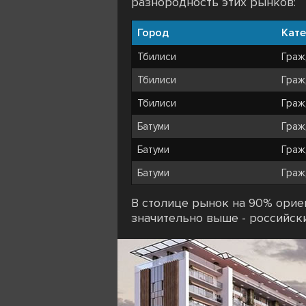
разнородность этих рынков:
Город
Кате
Тбилиси
Граж
Тбилиси
Граж
Тбилиси
Граж
Батуми
Граж
Батуми
Граж
Батуми
Граж
В столице рынок на 90% ориен
значительно выше - российски