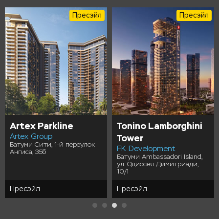
Пресэйл
Пресэйл
Artex Parkline
Tonino Lamborghini
Artex Group
Tower
Батуми Сити, 1-й переулок
FK Development
Ангиса, 35б
Батуми Ambassadori Island,
ул. Одиссея Димитриади,
10/1
Пресэйл
Пресэйл