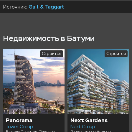
Источник:
Galt & Taggart
Недвижимость в Батуми
Строится
Строится
Panorama
Next Gardens
Tower Group
Next Group
Батуми Сити, ул. Одиссея
Гонио, шоссе Андрея