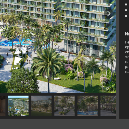
И
Р
к
с
з
п
р
п