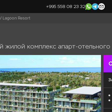
+995 558 08 23 32
/
Lagoon Resort
 жилой комплекс апарт-отельного
С
З