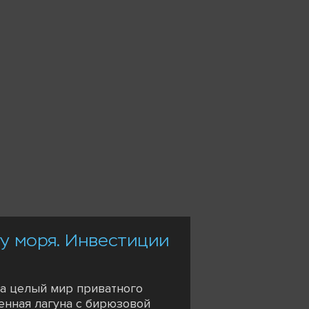
 у моря. Инвестиции
 а целый мир приватного
венная лагуна с бирюзовой