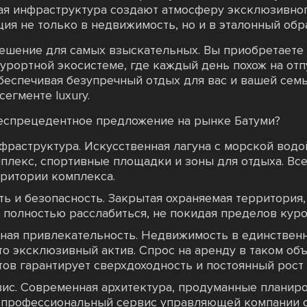
тая инфраструктура создают атмосферу эксклюзивн
ция не только в недвижимость, но и в эталонный обр
 решение для самых взыскательных. Вы приобретаете
рортной экосистеме, где каждый день похож на отпу
беспечивая безупречный отдых для вас и вашей семь
егменте luxury.
беспрецедентное предложение на рынке Батуми?
фраструктура. Искусственная лагуна с морской вод
мплекс, спортивные площадки и зоны для отдыха. Все
рритории комплекса.
ь и безопасность. Закрытая охраняемая территория,
е полностью расслабиться, не покидая пределов куро
ная привлекательность. Недвижимость в единственн
то эксклюзивный актив. Спрос на аренду в таком об
ов гарантирует сверхдоходность и постоянный рост 
ис. Современная архитектура, продуманные планир
 профессиональный сервис управляющей компании 