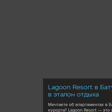
Lagoon Resort в Бат
в эталон отдыха
Мечтаете об апартаментах в Б
курорта? Lagoon Resort — это