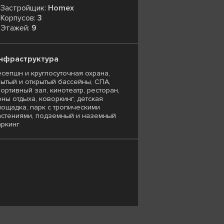
Застройщик:
Homex
Корпусов:
3
Этажей:
9
нфраструктура
есепшн и круглосуточная охрана,
рытый и открытый бассейны, СПА,
портивный зал, кинотеатр, ресторан,
оны отдыха, коворкинг, детская
лощадка, парк с тропическими
астениями, подземный и наземный
аркинг