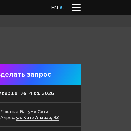
Контакты
EN
RU
делать запрос
авершение: 4 кв. 2026
Локация:
Батуми Сити
Адрес:
ул. Котэ Апхази, 43