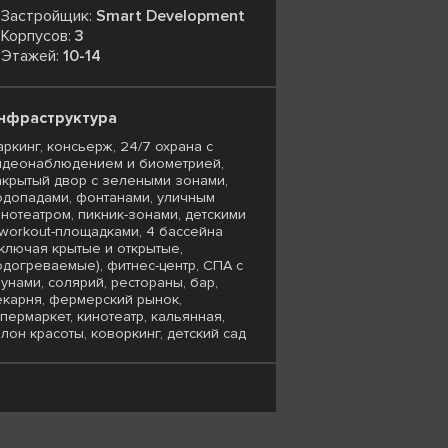
Застройщик:
Smart Development
Корпусов:
3
Этажей:
10-14
нфраструктура
аркинг, консьерж, 24/7 охрана с
идеонаблюдением и биометрией,
акрытый двор с зелеными зонами,
одопадами, фонтанами, уличным
инотеатром, пикник-зонами, детскими
 workout-площадками, 4 бассейна
включая крытые и открытые,
одогреваемые), фитнес-центр, СПА с
аунами, солярий, рестораны, бар,
екарня, фермерский рынок,
упермаркет, кинотеатр, кальянная,
алон красоты, коворкинг, детский сад