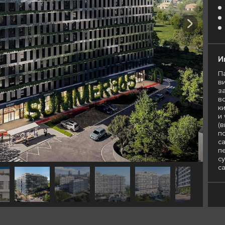
И
П
в
з
в
к
и
(
п
с
п
с
с