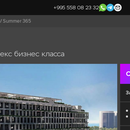
+995 558 08 23 32
/
Summer 365
екс бизнес класса
С
З