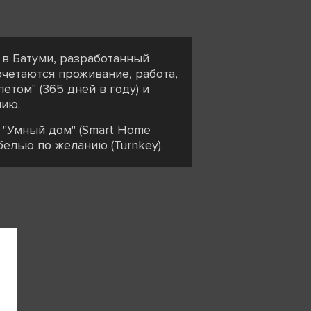
в Батуми, разработанный
очетаются проживание, работа,
том" (365 дней в году) и
нию.
а "Умный дом" (Smart Home
белью по желанию (Turnkey).