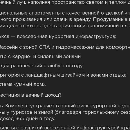
ечный луч, наполняя пространство светом и теплом 
иональные апартаменты с качественной отделкой «
ного проживания или сдачи в аренду. Продуманные 
и делают жизнь здесь приятной и экономичной в лю
кса — всесезонная курортная инфраструктура:
ассейн с зоной СПА и гидромассажем для комфортно
р с кардио- и силовыми зонами.
 для развлечений в любую погоду.
ритория с ландшафтным дизайном и зонами отдыха.
тема «умный дом».
естиция в вечный доход?
ь: Комплекс устраняет главный риск курортной нед
ы у туристов и зимой (благодаря горнолыжному сезон
доход 365 дней в году.
ъекты с развитой всесезонной инфраструктурой кра