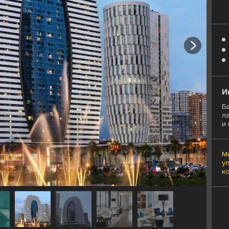
И
Ба
л
и
М
у
к