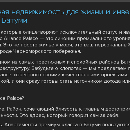
итная недвижимость для жизни и инв
 Батуми
 которые олицетворяют исключительный статус и яв
Alliance Palace — это синоним премиального уровня
 Это не просто жилье у моря, это ваш персональный
ороде Черноморского побережья.
 одном из самых престижных и спокойных районов Ба
раструктуру. Забудьте о хлопотах — мы предлагаем
iance, известного своими качественными проектами.
кой, и они сразу готовы стать источником дохода и
ce Palace?
е. Район, сочетающий близость к главным достопри
ности. Это адрес, который говорит сам за себя.
ь. Апартаменты премиум-класса в Батуми пользуютс