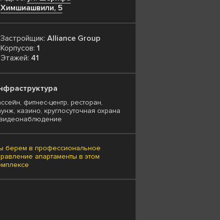
Химшиашвили, 5
Застройщик:
Alliance Group
Корпусов:
1
Этажей:
41
нфраструктура
ссейн, фитнес-центр, ресторан,
аунж, казино, круглосуточная охрана
 видеонаблюдение
ы берем в профессиональное
правление апартаменты в этом
омплексе