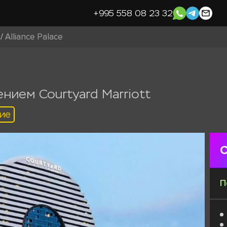
+995 558 08 23 32
/
Alliance Palace
нием Courtyard Marriott
ие
С
П