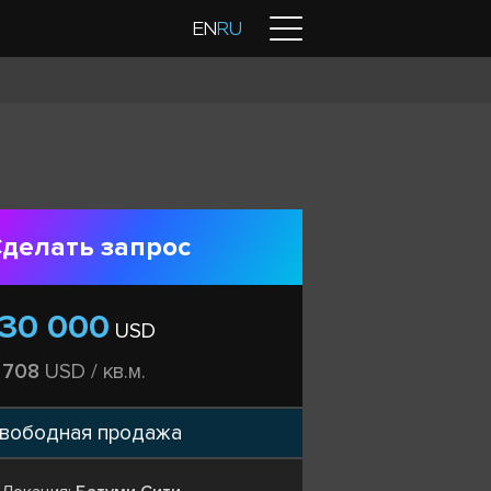
Контакты
EN
RU
делать запрос
130 000
USD
 708
USD / кв.м.
вободная продажа