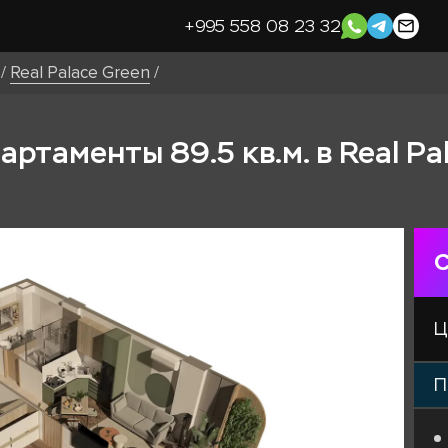
+995 558 08 23 32
/
Real Palace Green
/
ртаменты 89.5 кв.м. в Real Pa
С
Ц
П