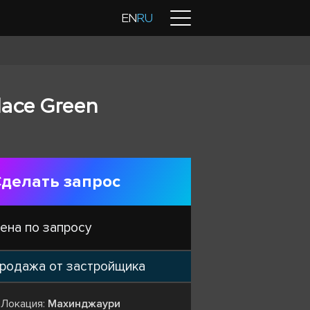
Контакты
EN
RU
lace Green
делать запрос
ена по запросу
родажа от застройщика
Локация:
Махинджаури