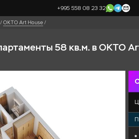
+995 558 08 23 32
/
OKTO Art House
/
артаменты 58 кв.м. в OKTO Ar
С
Ц
П