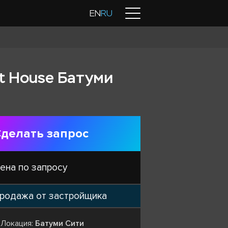
Контакты
EN
RU
t House Батуми
делать запрос
ена по запросу
родажа от застройщика
Локация:
Батуми Сити