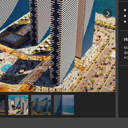
И
М
ф
к