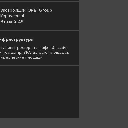
Застройщик:
ORBI Group
Корпусов:
4
Этажей:
45
нфраструктура
агазины, рестораны, кафе, бассейн,
итнес-центр, SPA, детские площадки,
оммерческие площади