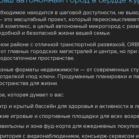
обходимое находится в шаговой доступности, не вых
и — это масштабный проект, который переосмысливае
ой комплекс, а целый автономный микрогород с разв
удобной и безопасной жизни вашей семьи.
ом районе с отличной транспортной развязкой, ORBI
 от главных городских магистралей и центра, но при
одостаточном пространстве.
азные форматы недвижимости — от современных сту
 отделкой «под ключ». Продуманные планировки и п
остранства для жизни.
а, которая думает о вас:
р и крытый бассейн для здоровья и активности в л
кие игровые и спортивные площадки для всех возра
вильоны и зона фуд-корта для ежедневных покупок 
рритория с видеонаблюдением, консьерж-сервисом и