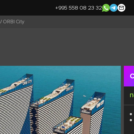
+995 558 08 23 32
/
ORBI City
С
П