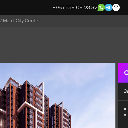
+995 558 08 23 32
/
Mardi City Center
С
З