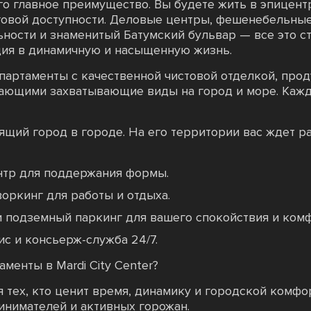
о главное преимущество. Вы будете жить в эпицентр
говой доступности. Деловые центры, фешенебельные
ности и знаменитый Батумский бульвар — все это с
ция в динамичную и насыщенную жизнь.
 апартаменты с качественной чистовой отделкой, пр
ающими захватывающие виды на город и море. Кажд
ящий город в городе. На его территории вас ждет р
тр для поддержания формы.
оркинг для работы и отдыха.
 подземный паркинг для вашего спокойствия и комф
с и консьерж-служба 24/7.
менты в Mardi City Center?
я тех, кто ценит время, динамику и городской комф
инимателей и активных горожан.