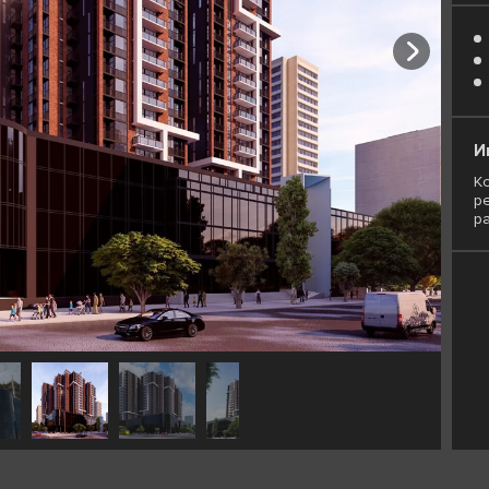
И
К
ре
р