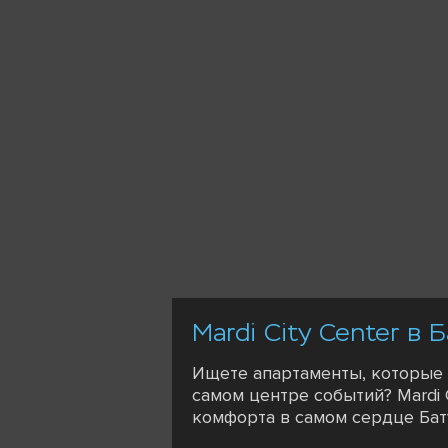
Mardi City Center в
Ищете апартаменты, которые 
самом центре событий? Mardi
комфорта в самом сердце Бат