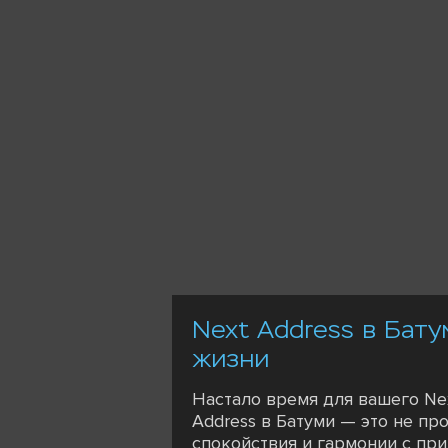
Next Address в Бат
жизни
Настало время для вашего Ne
Address в Батуми — это не пр
спокойствия и гармонии с при