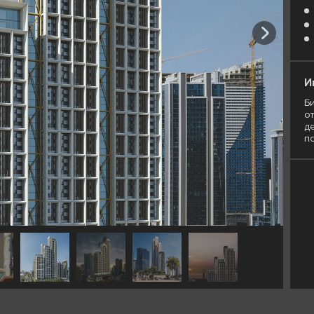
И
Би
о
де
п