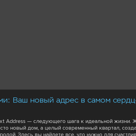
уми: Ваш новый адрес в самом серд
xt Address — следующего шага к идеальной жизни. 
осто новый дом, а целый современный квартал, созд
родой. Здесь вы найдете все, что нужно для счастли