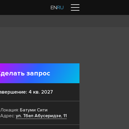
Контакты
EN
RU
делать запрос
авершение: 4 кв. 2027
Локация:
Батуми Сити
Адрес:
ул. Тбел Абусеридзе, 11