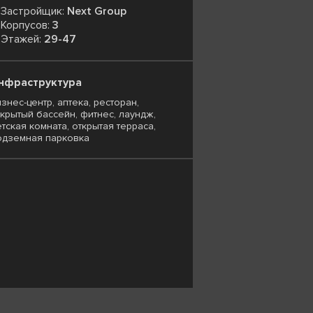
Застройщик:
Next Group
Корпусов:
3
Этажей:
29-47
нфраструктура
знес-центр, аптека, ресторан,
ткрытый бассейн, фитнес, лаундж,
тская комната, открытая терраса,
одземная парковка