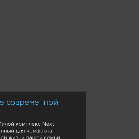
це современной
Жилой комплекс Next
анный для комфорта,
вой жизни вашей семьи.