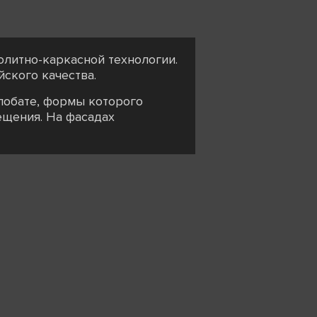
олитно-каркасной технологии.
ского качества.
лобате, формы которого
ещения. На фасадах