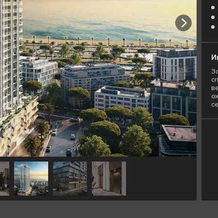
И
З
сп
в
о
с