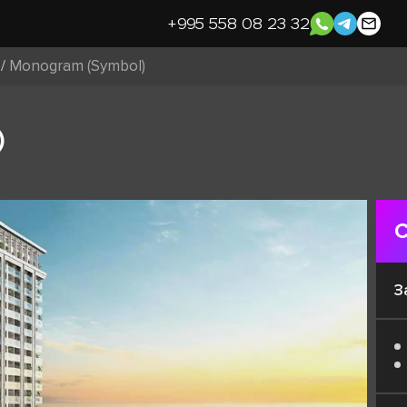
+995 558 08 23 32
/
Monogram (Symbol)
)
С
З