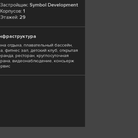
Застройщик:
Symbol Development
Корпусов:
1
Этажей:
29
нфраструктура
она отдыха, плавательный бассейн,
а, фитнес зал, детский клуб, открытая
еранда, ресторан, круглосуточная
храна, видеонаблюдение, консьерж
ервис