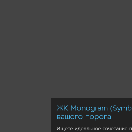
ЖК Monogram (Symbo
вашего порога
Ищете идеальное сочетание п