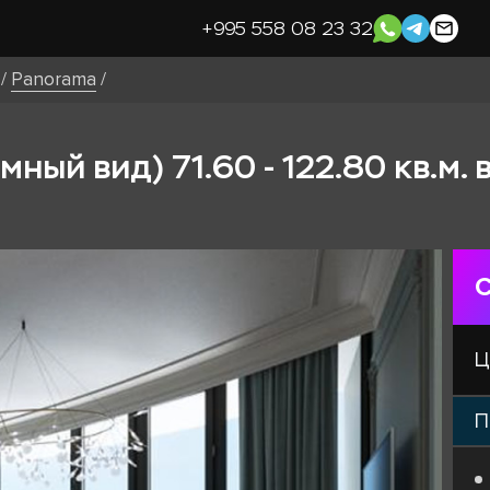
+995 558 08 23 32
/
Panorama
/
ный вид) 71.60 - 122.80 кв.м.
С
Ц
П