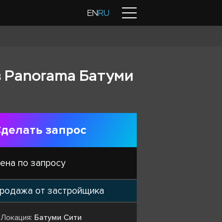
Контакты
EN
RU
 в Panorama Батуми
делать запрос
ена по запросу
родажа от застройщика
Локация:
Батуми Сити