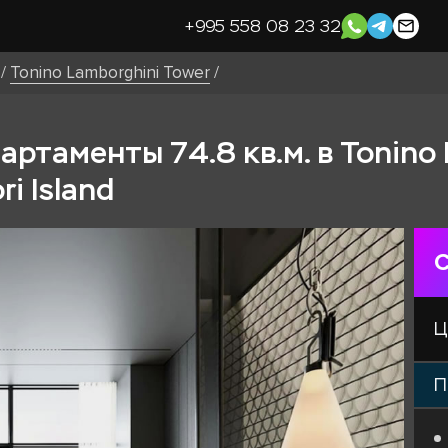
+995 558 08 23 32
/
Tonino Lamborghini Tower
/
ртаменты 74.8 кв.м. в Tonino 
i Island
С
Ц
П