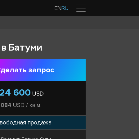
Контакты
EN
RU
 в Батуми
делать запрос
124 600
USD
 084
USD / кв.м.
вободная продажа