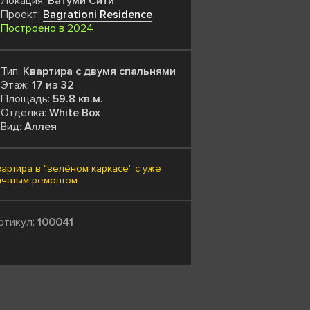
Локация:
Батуми Сити
Проект:
Bagrationi Residence
Построено в 2024
Тип:
Квартира с двумя спальнями
Этаж:
17 из 32
Площадь:
59.8 кв.м.
Отделка:
White Box
Вид:
Аллея
вартира в "зелёном каркасе" с уже
ачатым ремонтом
ртикул:
100041