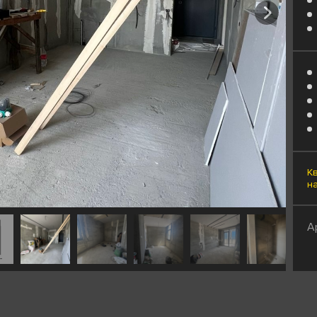
К
н
А