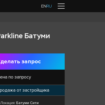
Контакты
EN
RU
arkline Батуми
делать запрос
ена по запросу
родажа от застройщика
Локация:
Батуми Сити