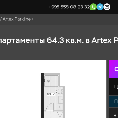
+995 558 08 23 32
/
Artex Parkline
/
ртаменты 64.3 кв.м. в Artex P
С
Ц
П