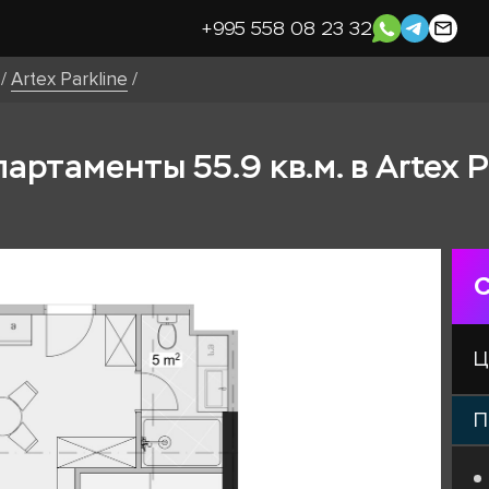
+995 558 08 23 32
/
Artex Parkline
/
ртаменты 55.9 кв.м. в Artex P
С
Ц
П