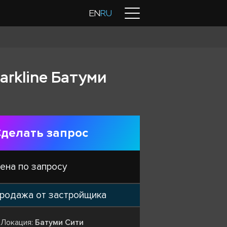
Контакты
EN
RU
arkline Батуми
делать запрос
ена по запросу
родажа от застройщика
Локация:
Батуми Сити