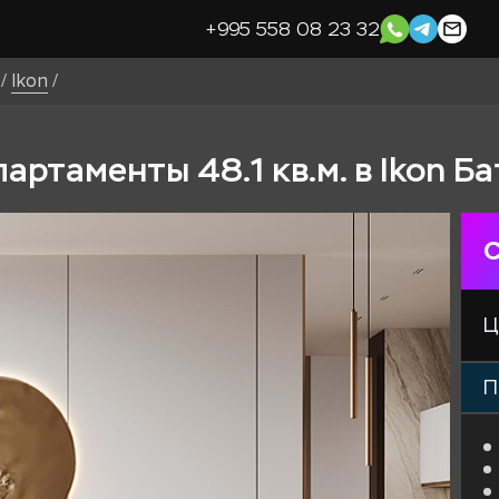
+995 558 08 23 32
/
Ikon
/
ртаменты 48.1 кв.м. в Ikon Б
С
Ц
П