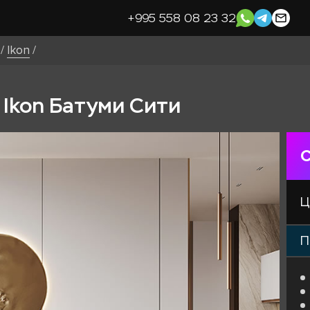
+995 558 08 23 32
/
Ikon
/
в Ikon Батуми Сити
С
Ц
П